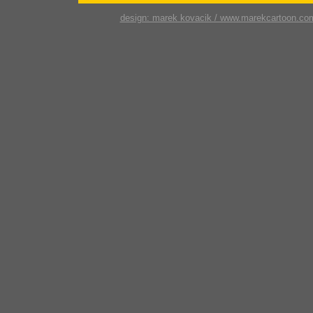
design: marek kovacik / www.marekcartoon.co