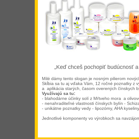
„Keď chceš pochopiť budúcnosť a k
Milé dámy tento slogan je nosným pilierom nový
Skĺbia sa tu aj vďaka Vám, 12 ročné poznatky z v
a aplikácia starých, časom overených čínskych b
Využívajú sa tu:
- blahodárne účinky solí z Mŕtveho mora a olivo
- nenahraditeľné vlastnosti čínskych bylín - Schi
- unikátne poznatky vedy - lipozómy, AHA kyselin
Jednotlivé komponenty vo výrobkoch sa navzájom